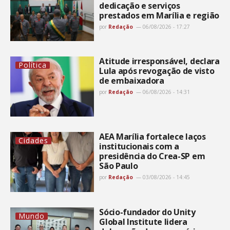
dedicação e serviços
prestados em Marília e região
por
Redação
06/08/2026 - 17:27
Atitude irresponsável, declara
Política
Lula após revogação de visto
de embaixadora
por
Redação
06/08/2026 - 14:31
AEA Marília fortalece laços
Cidades
institucionais com a
presidência do Crea-SP em
São Paulo
por
Redação
03/08/2026 - 14:45
Sócio-fundador do Unity
Mundo
Global Institute lidera