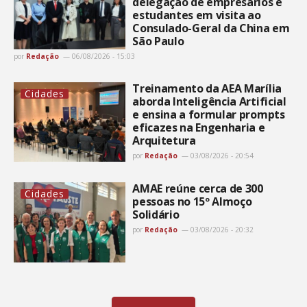
delegação de empresários e
estudantes em visita ao
Consulado-Geral da China em
São Paulo
por
Redação
06/08/2026 - 15:03
Treinamento da AEA Marília
Cidades
aborda Inteligência Artificial
e ensina a formular prompts
eficazes na Engenharia e
Arquitetura
por
Redação
03/08/2026 - 20:54
AMAE reúne cerca de 300
Cidades
pessoas no 15º Almoço
Solidário
por
Redação
03/08/2026 - 20:32