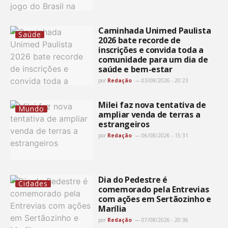
Caminhada Unimed Paulista
Saúde
2026 bate recorde de
inscrições e convida toda a
comunidade para um dia de
saúde e bem-estar
por
Redação
03/08/2026 - 20:23
Milei faz nova tentativa de
Mundo
ampliar venda de terras a
estrangeiros
por
Redação
06/08/2026 - 15:31
Dia do Pedestre é
Cidades
comemorado pela Entrevias
com ações em Sertãozinho e
Marília
por
Redação
07/08/2026 - 20:36