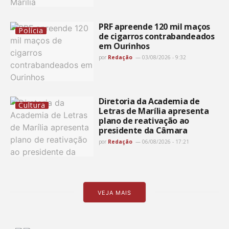
PRF apreende 120 mil maços
Polícia
de cigarros contrabandeados
em Ourinhos
por
Redação
03/08/2026 - 9:32
Diretoria da Academia de
Cultura
Letras de Marília apresenta
plano de reativação ao
presidente da Câmara
por
Redação
06/08/2026 - 17:21
VEJA MAIS