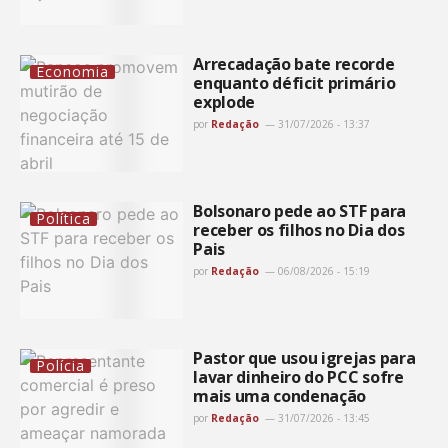
Arrecadação bate recorde
Economia
enquanto déficit primário
explode
por
Redação
31/07/2026 - 13:37
Bolsonaro pede ao STF para
Política
receber os filhos no Dia dos
Pais
por
Redação
06/08/2026 - 15:19
Pastor que usou igrejas para
Polícia
lavar dinheiro do PCC sofre
mais uma condenação
por
Redação
31/07/2026 - 13:45