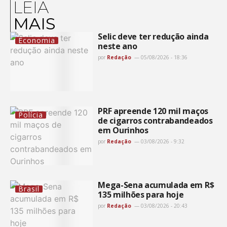
LEIA
MAIS
Selic deve ter redução ainda
Economia
neste ano
por
Redação
05/08/2026 - 18:36
PRF apreende 120 mil maços
Polícia
de cigarros contrabandeados
em Ourinhos
por
Redação
03/08/2026 - 9:32
Mega-Sena acumulada em R$
Brasil
135 milhões para hoje
por
Redação
03/08/2026 - 20:43