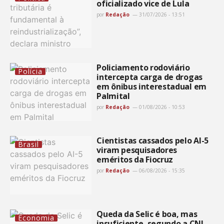
oficializado vice de Lula
por
Redação
31/07/2026 - 13:51
Policiamento rodoviário
Polícia
intercepta carga de drogas
em ônibus interestadual em
Palmital
por
Redação
01/08/2026 - 10:53
Cientistas cassados pelo AI-5
Brasil
viram pesquisadores
eméritos da Fiocruz
por
Redação
06/08/2026 - 15:35
Queda da Selic é boa, mas
Economia
insuficiente, segundo a CNI