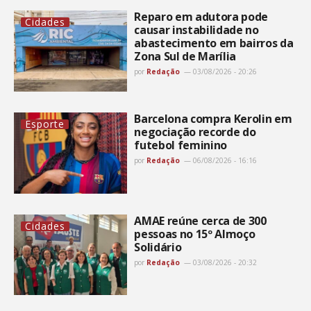
Reparo em adutora pode
Cidades
causar instabilidade no
abastecimento em bairros da
Zona Sul de Marília
por
Redação
03/08/2026 - 20:26
Barcelona compra Kerolin em
Esporte
negociação recorde do
futebol feminino
por
Redação
06/08/2026 - 16:16
AMAE reúne cerca de 300
Cidades
pessoas no 15º Almoço
Solidário
por
Redação
03/08/2026 - 20:32