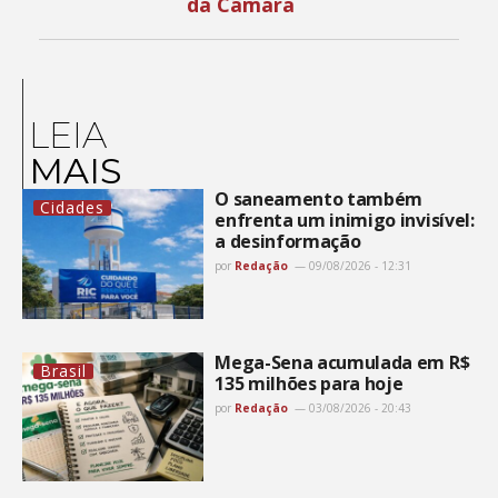
da Câmara
LEIA
MAIS
O saneamento também
Cidades
enfrenta um inimigo invisível:
a desinformação
por
Redação
09/08/2026 - 12:31
Mega-Sena acumulada em R$
Brasil
135 milhões para hoje
por
Redação
03/08/2026 - 20:43