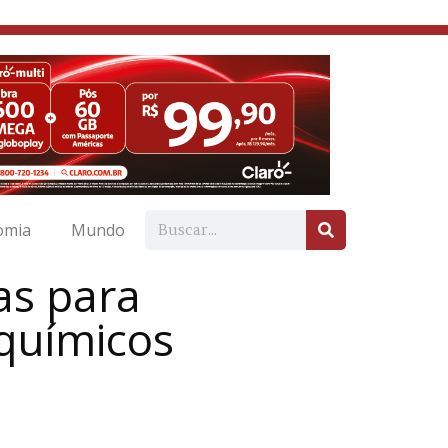
omia
Mundo
as para
químicos