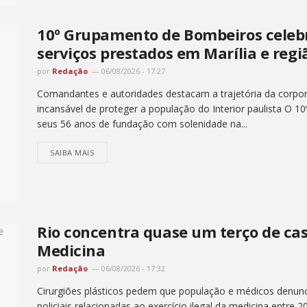
10º Grupamento de Bombeiros celebr
serviços prestados em Marília e regi
por
Redação
06/08/2026 - 17:27
Comandantes e autoridades destacam a trajetória da corpor
incansável de proteger a população do Interior paulista O 
seus 56 anos de fundação com solenidade na...
SAIBA MAIS
Rio concentra quase um terço de caso
Medicina
por
Redação
06/08/2026 - 17:32
Cirurgiões plásticos pedem que população e médicos denunc
policiais relacionadas ao exercício ilegal da medicina entr