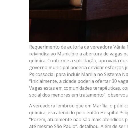
Requerimento de autoria da vereadora Vânia R
reivindica ao Município a abertura de vagas
química. Conforme a solicitação, aprovada dur
governo municipal poderia envidar esforços j
Psicossocial para incluir Marília no Sistema N
“Inicialmente, a cidade poderia ofertar 30 v
Vagas estas em comunidades terapêuticas, com
social dos menores em tratamento”, observo
A vereadora lembrou que em Marília, o públi
química, era atendido pelo então Hospital Psiqu
“Porém, atualmente não são mais atendidos p
até mesmo São Paulo”, detalhou. Além de ser 