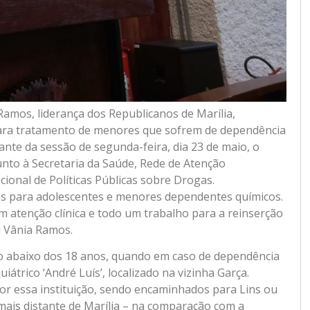
amos, liderança dos Republicanos de Marília,
 para tratamento de menores que sofrem de dependência
ante da sessão de segunda-feira, dia 23 de maio, o
unto à Secretaria da Saúde, Rede de Atenção
acional de Políticas Públicas sobre Drogas.
agas para adolescentes e menores dependentes químicos.
 atenção clínica e todo um trabalho para a reinserção
u Vânia Ramos.
co abaixo dos 18 anos, quando em caso de dependência
iátrico ‘André Luís’, localizado na vizinha Garça.
or essa instituição, sendo encaminhados para Lins ou
mais distante de Marília – na comparação com a