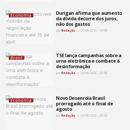
Durigan afirma que aumento
Economia
da dívida decorre dos juros,
não dos gastos
por
Redação
07/08/2026 - 18:58
TSE lança campanhas sobre a
Brasil
urna eletrônica e combate à
desinformação
por
Redação
03/08/2026 - 20:46
Novo Desenrola Brasil
Economia
prorrogado até o final de
agosto
por
Redação
03/08/2026 - 20:42