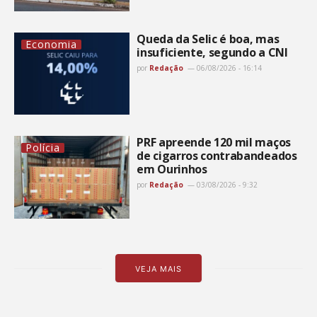
Queda da Selic é boa, mas
Economia
insuficiente, segundo a CNI
por
Redação
06/08/2026 - 16:14
PRF apreende 120 mil maços
Polícia
de cigarros contrabandeados
em Ourinhos
por
Redação
03/08/2026 - 9:32
VEJA MAIS