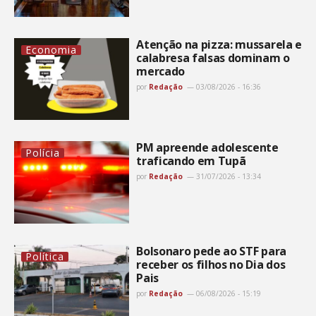
Atenção na pizza: mussarela e
Economia
calabresa falsas dominam o
mercado
por
Redação
03/08/2026 - 16:36
PM apreende adolescente
Polícia
traficando em Tupã
por
Redação
31/07/2026 - 13:34
Bolsonaro pede ao STF para
Política
receber os filhos no Dia dos
Pais
por
Redação
06/08/2026 - 15:19