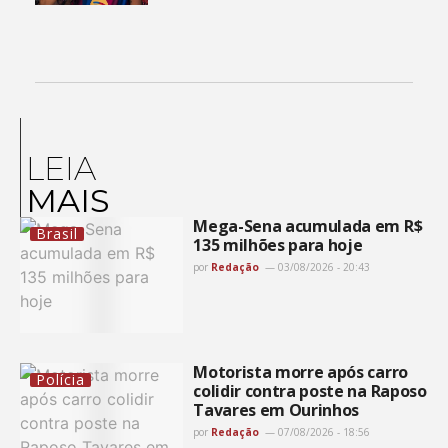
LEIA
MAIS
Mega-Sena acumulada em R$
Brasil
135 milhões para hoje
por
Redação
03/08/2026 - 20:43
Motorista morre após carro
Polícia
colidir contra poste na Raposo
Tavares em Ourinhos
por
Redação
07/08/2026 - 18:56