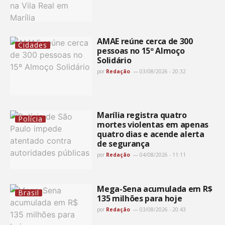
AMAE reúne cerca de 300
Cidades
pessoas no 15º Almoço
Solidário
por
Redação
03/08/2026 - 20:32
Marília registra quatro
Polícia
mortes violentas em apenas
quatro dias e acende alerta
de segurança
por
Redação
04/08/2026 - 11:11
Mega-Sena acumulada em R$
Brasil
135 milhões para hoje
por
Redação
03/08/2026 - 20:43