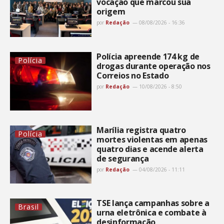
vocação que marcou sua
origem
por
Redação
08/08/2026 - 16:36
Polícia apreende 174 kg de
Polícia
drogas durante operação nos
Correios no Estado
por
Redação
10/08/2026 - 8:50
Marília registra quatro
Polícia
mortes violentas em apenas
quatro dias e acende alerta
de segurança
por
Redação
04/08/2026 - 11:11
TSE lança campanhas sobre a
Brasil
urna eletrônica e combate à
desinformação