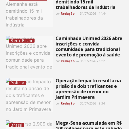
demitindo 15 mil
trabalhadores da indústria
por
Redação
31/07/2026 - 14:44
Caminhada Unimed 2026 abre
Bem-Estar
inscrições e convida
comunidade para tradicional
evento de promoção à saúde
por
Redação
31/07/2026 - 13:23
Operação Impacto resulta na
Polícia
prisão de dois traficantes e
apreensão de menor no
Jardim Primavera
por
Redação
30/07/2026 - 9:34
Mega-Sena acumulada em R$
Brasil
100 milhões para este sábado