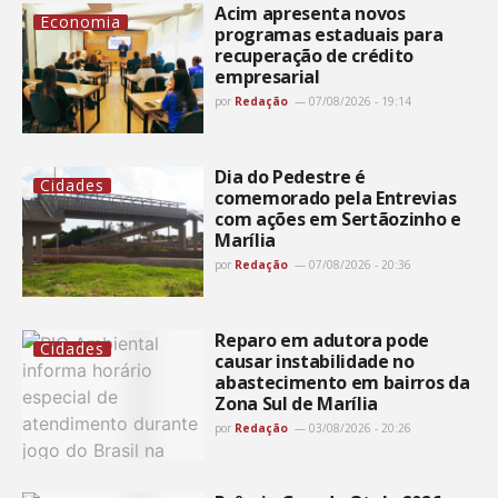
Acim apresenta novos
Economia
programas estaduais para
recuperação de crédito
empresarial
por
Redação
07/08/2026 - 19:14
Dia do Pedestre é
Cidades
comemorado pela Entrevias
com ações em Sertãozinho e
Marília
por
Redação
07/08/2026 - 20:36
Reparo em adutora pode
Cidades
causar instabilidade no
abastecimento em bairros da
Zona Sul de Marília
por
Redação
03/08/2026 - 20:26