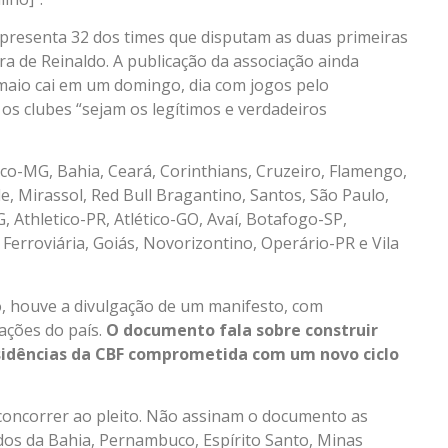
representa 32 dos times que disputam as duas primeiras
ra de Reinaldo. A publicação da associação ainda
e maio cai em um domingo, dia com jogos pelo
 os clubes “sejam os legítimos e verdadeiros
co-MG, Bahia, Ceará, Corinthians, Cruzeiro, Flamengo,
e, Mirassol, Red Bull Bragantino, Santos, São Paulo,
, Athletico-PR, Atlético-GO, Avaí, Botafogo-SP,
 Ferroviária, Goiás, Novorizontino, Operário-PR e Vila
do, houve a divulgação de um manifesto, com
ações do país.
O documento fala sobre construir
esidências da CBF comprometida com um novo ciclo
concorrer ao pleito. Não assinam o documento as
dos da Bahia, Pernambuco, Espírito Santo, Minas