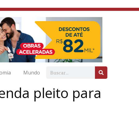
omia
Mundo
genda pleito para