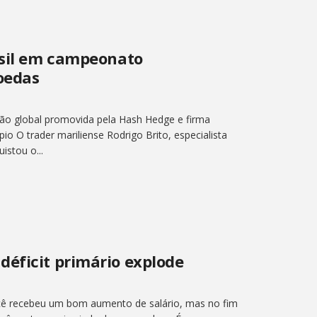
asil em campeonato
oedas
ão global promovida pela Hash Hedge e firma
io O trader mariliense Rodrigo Brito, especialista
stou o...
déficit primário explode
cê recebeu um bom aumento de salário, mas no fim