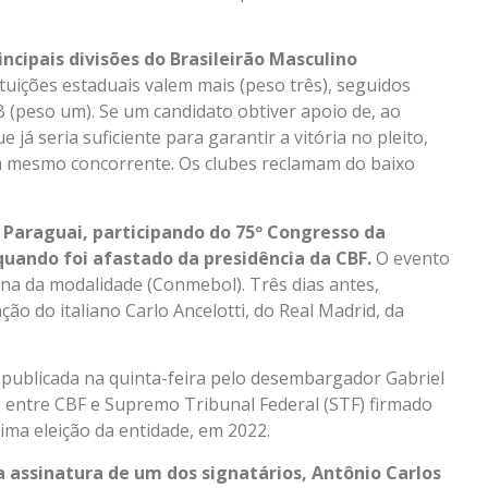
incipais divisões do Brasileirão Masculino
tuições estaduais valem mais (peso três), seguidos
 B (peso um). Se um candidato obtiver apoio de, ao
já seria suficiente para garantir a vitória no pleito,
 mesmo concorrente. Os clubes reclamam do baixo
Paraguai, participando do 75º Congresso da
 quando foi afastado da presidência da CBF.
O evento
na da modalidade (Conmebol). Três dias antes,
ão do italiano Carlo Ancelotti, do Real Madrid, da
i publicada na quinta-feira pelo desembargador Gabriel
do entre CBF e Supremo Tribunal Federal (STF) firmado
ima eleição da entidade, em 2022.
 da assinatura de um dos signatários, Antônio Carlos