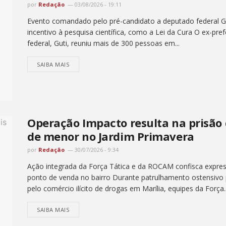
por
Redação
03/08/2026 - 19:11
Evento comandado pelo pré-candidato a deputado federal Gut
incentivo à pesquisa científica, como a Lei da Cura O ex-pr
federal, Guti, reuniu mais de 300 pessoas em...
SAIBA MAIS
Operação Impacto resulta na prisão 
de menor no Jardim Primavera
por
Redação
30/07/2026 - 9:34
Ação integrada da Força Tática e da ROCAM confisca expres
ponto de venda no bairro Durante patrulhamento ostensivo p
pelo comércio ilícito de drogas em Marília, equipes da Força..
SAIBA MAIS