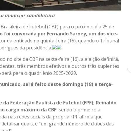
o a anunciar candidatura
Brasileira de Futebol (CBF) para o próximo dia 25 de
ão foi convocada por Fernando Sarney, um dos vice-
or da entidade na quinta-feira (15), quando o Tribunal
odrigues da presidência.
no site da CBF na sexta-feira (16), a eleição definirá,
identes, três membros efetivos e outros três suplentes
o será para o quadriênio 2025/2029.
unicado, será feito deste domingo (18) a terça-
 da Federação Paulista de Futebol (FPF), Reinaldo
 ao cargo máximo da CBF
, sendo o primeiro a
lada nas redes sociais da própria FPF afirma que
 detalhar quais, e “um grande número de clubes das
ino]”.