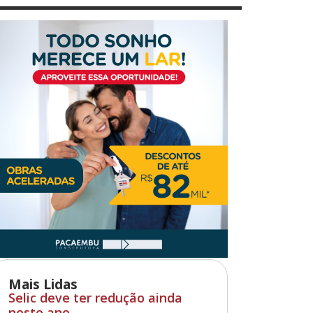
Mais Lidas
Selic deve ter redução ainda
neste ano