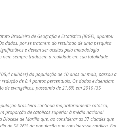
tuto Brasileiro de Geografia e Estatística (IBGE), apontou
 Os dados, por se tratarem do resultado de uma pesquisa
ignificativos e devem ser aceitos pela metodologia
do nem sempre traduzem a realidade em sua totalidade
105,4 milhões) da população de 10 anos ou mais, passou a
 redução de 8,4 pontos percentuais. Os dados evidenciam
ão de evangélicos, passando de 21,6% em 2010 (35
lação brasileira continua majoritariamente católica,
m proporção de católicos superior à média nacional
Diocese de Marília que, ao considerar as 37 cidades que
dia de 58,76% da população que considera-se católica. Em