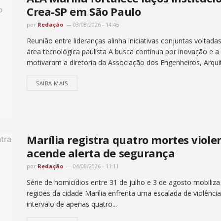
Crea-SP em São Paulo
por
Redação
03/08/2026 - 14:45
Reunião entre lideranças alinha iniciativas conjuntas voltada
área tecnológica paulista A busca contínua por inovação e 
motivaram a diretoria da Associação dos Engenheiros, Arquit
SAIBA MAIS
Marília registra quatro mortes viol
acende alerta de segurança
por
Redação
04/08/2026 - 11:11
Série de homicídios entre 31 de julho e 3 de agosto mobiliz
regiões da cidade Marília enfrenta uma escalada de violênc
intervalo de apenas quatro...