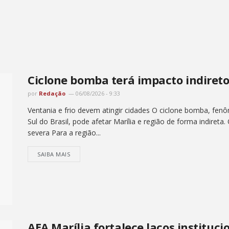
Ciclone bomba terá impacto indireto
por
Redação
06/08/2026 - 9:33
Ventania e frio devem atingir cidades O ciclone bomba, fenô
Sul do Brasil, pode afetar Marília e região de forma indireta.
severa Para a região...
SAIBA MAIS
AEA Marília fortalece laços instituc