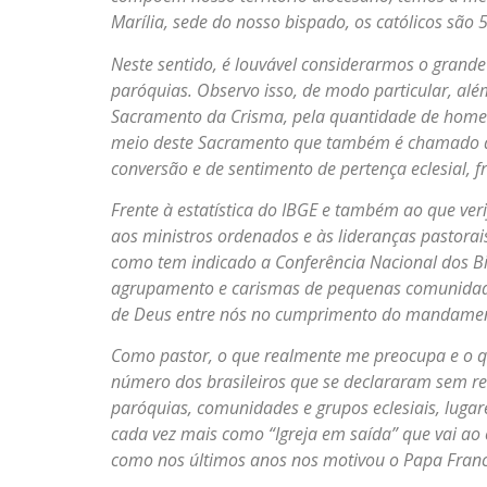
Marília, sede do nosso bispado, os católicos são
Neste sentido, é louvável considerarmos o gran
paróquias. Observo isso, de modo particular, alé
Sacramento da Crisma, pela quantidade de home
meio deste Sacramento que também é chamado de C
conversão e de sentimento de pertença eclesial, 
Frente à estatística do IBGE e também ao que ver
aos ministros ordenados e às lideranças pastorais
como tem indicado a Conferência Nacional dos Bi
agrupamento e carismas de pequenas comunidades e
de Deus entre nós no cumprimento do mandamento
Como pastor, o que realmente me preocupa e o q
número dos brasileiros que se declararam sem rel
paróquias, comunidades e grupos eclesiais, lugar
cada vez mais como “Igreja em saída” que vai ao e
como nos últimos anos nos motivou o Papa Fran