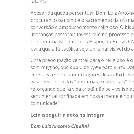
53,34%.
Apesar da queda percentual, Dom Luiz Antonio
procuram o batismo e o sacramento da crisma 
conversão e amadurecimento religioso. O bisp
lideranças pastorais investirem no processo de
Conferência Nacional dos Bispos do Brasil (C
para que a fé católica seja um sinal visível do
Uma preocupação central para o religioso é o
sem religião, que subiu de 7,9% para 9,3%. D
eclesiais a se tornarem lugares de acolhida s
vá ao encontro das “periferias existenciais”. Fi
reforçando que “a vida cristã não se vive iso
sentimental confinada em nossa mente e no no
comunidade”.
Leia a seguir a nota na íntegra
Dom Luiz Antonio Cipolini