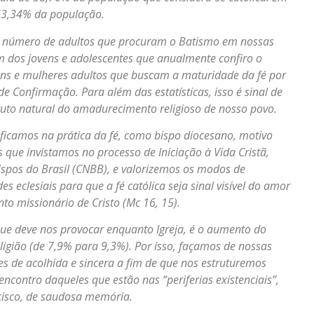
 53,34% da população.
de número de adultos que procuram o Batismo em nossas
m dos jovens e adolescentes que anualmente confiro o
ns e mulheres adultos que buscam a maturidade da fé por
onfirmação. Para além das estatísticas, isso é sinal de
fruto natural do amadurecimento religioso de nosso povo.
ificamos na prática da fé, como bispo diocesano, motivo
 que invistamos no processo de Iniciação à Vida Cristã,
spos do Brasil (CNBB), e valorizemos os modos de
clesiais para que a fé católica seja sinal visível do amor
 missionário de Cristo (Mc 16, 15).
ue deve nos provocar enquanto Igreja, é o aumento do
igião (de 7,9% para 9,3%). Por isso, façamos de nossas
es de acolhida e sincera a fim de que nos estruturemos
ncontro daqueles que estão nas “periferias existenciais”,
cisco, de saudosa memória.