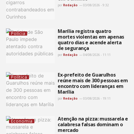
por
Redação
03/08/2026 - 9:32
Marília registra quatro
Polícia
mortes violentas em apenas
quatro dias e acende alerta
de segurança
por
Redação
04/08/2026 - 11:11
Ex-prefeito de Guarulhos
Política
reúne mais de 300 pessoas em
encontro com lideranças em
Marília
por
Redação
03/08/2026 - 19:11
Atenção na pizza: mussarela e
Economia
calabresa falsas dominam o
mercado