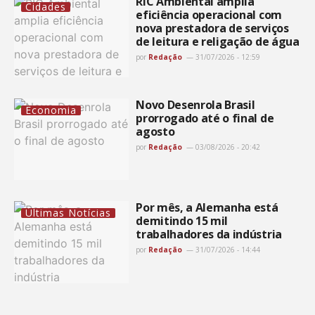
RIC Ambiental amplia
Cidades
eficiência operacional com
nova prestadora de serviços
de leitura e religação de água
por
Redação
31/07/2026 - 12:59
Novo Desenrola Brasil
Economia
prorrogado até o final de
agosto
por
Redação
03/08/2026 - 20:42
Por mês, a Alemanha está
Últimas Notícias
demitindo 15 mil
trabalhadores da indústria
por
Redação
31/07/2026 - 14:44