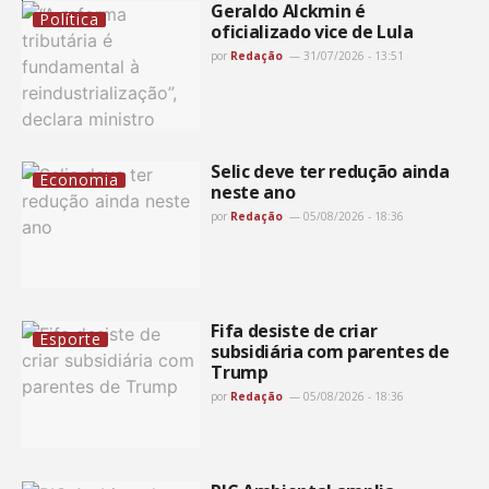
Geraldo Alckmin é
Política
oficializado vice de Lula
por
Redação
31/07/2026 - 13:51
Selic deve ter redução ainda
Economia
neste ano
por
Redação
05/08/2026 - 18:36
Fifa desiste de criar
Esporte
subsidiária com parentes de
Trump
por
Redação
05/08/2026 - 18:36