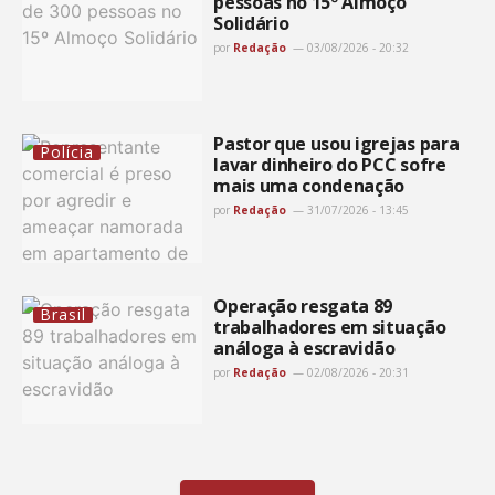
pessoas no 15º Almoço
Solidário
por
Redação
03/08/2026 - 20:32
Pastor que usou igrejas para
Polícia
lavar dinheiro do PCC sofre
mais uma condenação
por
Redação
31/07/2026 - 13:45
Operação resgata 89
Brasil
trabalhadores em situação
análoga à escravidão
por
Redação
02/08/2026 - 20:31