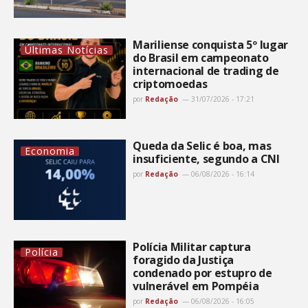
Mariliense conquista 5º lugar
Últimas Notícias
do Brasil em campeonato
internacional de trading de
criptomoedas
por
Redação
31/07/2026 - 17:21
Queda da Selic é boa, mas
Economia
insuficiente, segundo a CNI
por
Redação
06/08/2026 - 16:14
Polícia Militar captura
Polícia
foragido da Justiça
condenado por estupro de
vulnerável em Pompéia
por
Redação
06/08/2026 - 16:05