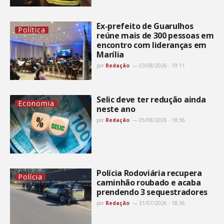
Ex-prefeito de Guarulhos
Política
reúne mais de 300 pessoas em
encontro com lideranças em
Marília
por
Redação
03/08/2026 - 19:11
Selic deve ter redução ainda
Economia
neste ano
por
Redação
05/08/2026 - 18:36
Polícia Rodoviária recupera
Polícia
caminhão roubado e acaba
prendendo 3 sequestradores
por
Redação
31/07/2026 - 18:36