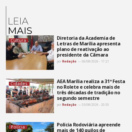
LEIA
MAIS
Diretoria da Academia de
Cultura
Letras de Marília apresenta
plano de reativação ao
presidente da Câmara
por
Redação
06/08/2026 - 17:21
AEA Marília realiza a 31ª Festa
Cidades
no Rolete e celebra mais de
três décadas de tradição no
segundo semestre
por
Redação
03/08/2026 - 20:55
Polícia Rodoviária apreende
Polícia
mais de 140 quilos de