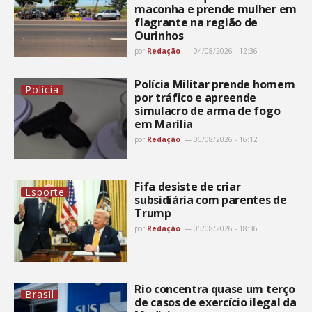
maconha e prende mulher em
flagrante na região de
Ourinhos
por
Redação
04/08/2026 - 12:36
Polícia Militar prende homem
Polícia
por tráfico e apreende
simulacro de arma de fogo
em Marília
por
Redação
06/08/2026 - 16:12
Fifa desiste de criar
Esporte
subsidiária com parentes de
Trump
por
Redação
05/08/2026 - 18:36
Rio concentra quase um terço
Brasil
de casos de exercício ilegal da