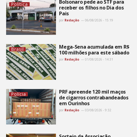
Bolsonaro pede ao STF para
Política
receber os filhos no Dia dos
Pais
por
Redação
06/08/2026 - 15:19
Mega-Sena acumulada em R$
Brasil
100 milhões para este sábado
por
Redação
01/08/2026 - 14:31
PRF apreende 120 mil maços
Polícia
de cigarros contrabandeados
em Ourinhos
por
Redação
03/08/2026 - 9:32
Sorteio da Associação