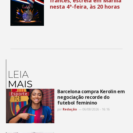
francês, estreia em Marília
nesta 4ª-feira, às 20 horas
LEIA
MAIS
Barcelona compra Kerolin em
Esporte
negociação recorde do
futebol feminino
por
Redação
06/08/2026 - 16:16