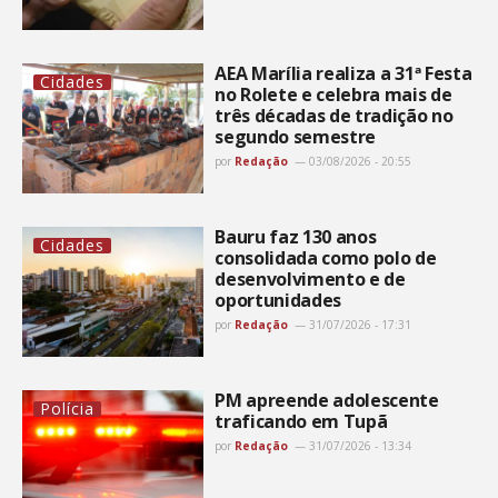
AEA Marília realiza a 31ª Festa
Cidades
no Rolete e celebra mais de
três décadas de tradição no
segundo semestre
por
Redação
03/08/2026 - 20:55
Bauru faz 130 anos
Cidades
consolidada como polo de
desenvolvimento e de
oportunidades
por
Redação
31/07/2026 - 17:31
PM apreende adolescente
Polícia
traficando em Tupã
por
Redação
31/07/2026 - 13:34