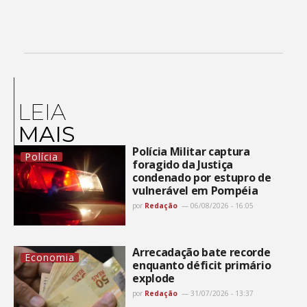
LEIA
MAIS
Polícia Militar captura
Polícia
foragido da Justiça
condenado por estupro de
vulnerável em Pompéia
por
Redação
06/08/2026 - 16:05
Arrecadação bate recorde
Economia
enquanto déficit primário
explode
por
Redação
31/07/2026 - 13:37