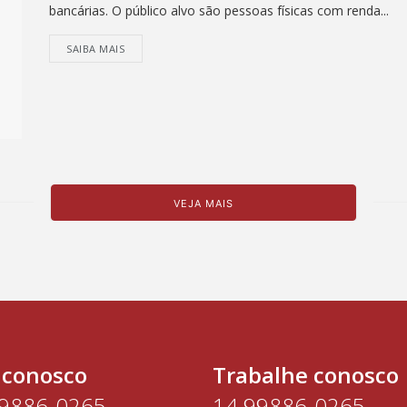
bancárias. O público alvo são pessoas físicas com renda...
SAIBA MAIS
VEJA MAIS
 conosco
Trabalhe conosco
99886-0265
14 99886-0265