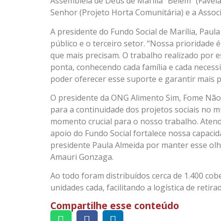
Assembleia de Deus de Marília “Belém” (Favela
Senhor (Projeto Horta Comunitária) e a Associa
A presidente do Fundo Social de Marília, Paul
público e o terceiro setor. “Nossa prioridade 
que mais precisam. O trabalho realizado por e
ponta, conhecendo cada família e cada necessi
poder oferecer esse suporte e garantir mais 
O presidente da ONG Alimento Sim, Fome Não,
para a continuidade dos projetos sociais no 
momento crucial para o nosso trabalho. Aten
apoio do Fundo Social fortalece nossa capacid
presidente Paula Almeida por manter esse olha
Amauri Gonzaga.
Ao todo foram distribuídos cerca de 1.400 co
unidades cada, facilitando a logística de retira
Compartilhe esse conteúdo