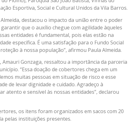
 do Piolho), Paróquia São João Batista, Vinhas do
ção Esportiva, Social e Cultural Unidos da Vila Barros.
a Almeida, destacou o impacto da união entre o poder
é garantir que o auxílio chegue com agilidade àqueles
ssas entidades é fundamental, pois elas estão na
dade específica. É uma satisfação para o Fundo Social
proteção à nossa população”, afirmou Paula Almeida.
 Amauri Gonzaga, ressaltou a importância da parceria
município. “Essa doação de cobertores chega em um
demos muitas pessoas em situação de risco e esse
ade de levar dignidade e cuidado. Agradeço à
r atento e sensível às nossas entidades”, declarou
bertores, os itens foram organizados em sacos com 20
da pelas instituições presentes.