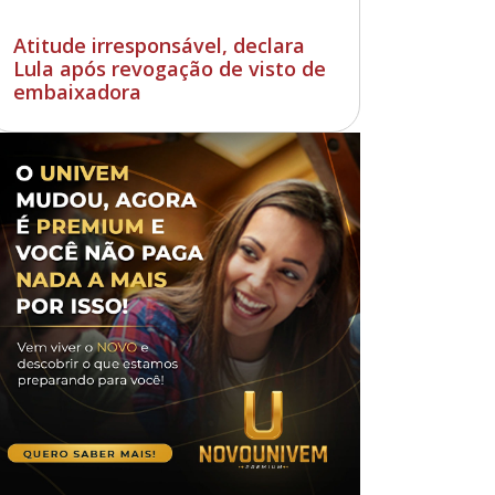
Atitude irresponsável, declara
Lula após revogação de visto de
embaixadora