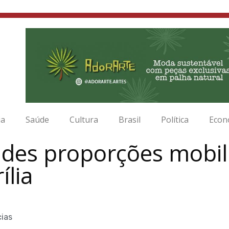
ia
Saúde
Cultura
Brasil
Política
Econ
ndes proporções mobi
ília
cias