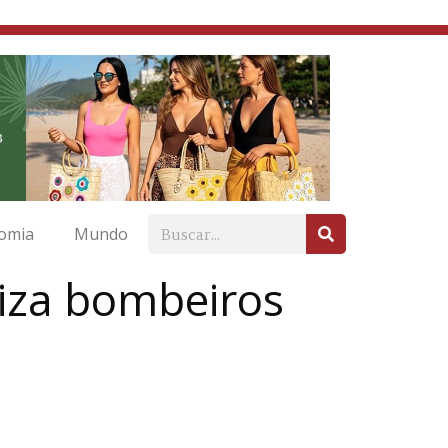
omia
Mundo
liza bombeiros