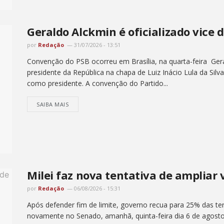
Geraldo Alckmin é oficializado vice 
por
Redação
31/07/2026 - 13:51
Convenção do PSB ocorreu em Brasília, na quarta-feira Ger
presidente da República na chapa de Luiz Inácio Lula da Sil
como presidente. A convenção do Partido...
SAIBA MAIS
Milei faz nova tentativa de ampliar 
por
Redação
06/08/2026 - 15:31
Após defender fim de limite, governo recua para 25% das ter
novamente no Senado, amanhã, quinta-feira dia 6 de agosto , 