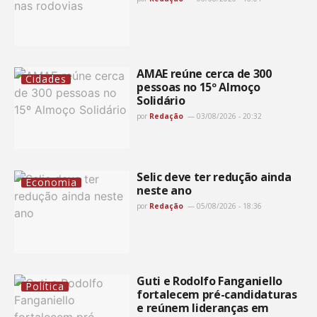
AMAE reúne cerca de 300
Cidades
pessoas no 15º Almoço
Solidário
por
Redação
03/08/2026 - 20:32
Selic deve ter redução ainda
Economia
neste ano
por
Redação
05/08/2026 - 18:36
Guti e Rodolfo Fanganiello
Política
fortalecem pré-candidaturas
e reúnem lideranças em