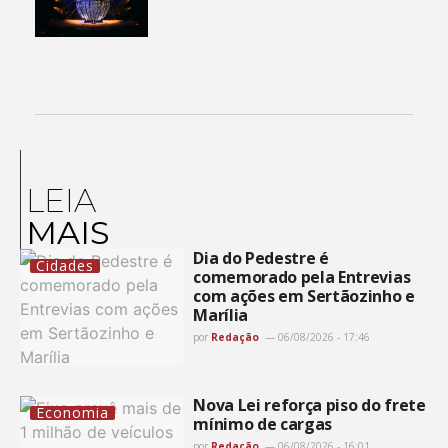
LEIA
MAIS
Dia do Pedestre é
Cidades
comemorado pela Entrevias
com ações em Sertãozinho e
Marília
por
Redação
06/08/2026 - 17:46
Nova Lei reforça piso do frete
Economia
mínimo de cargas
por
Redação
06/08/2026 - 16:01