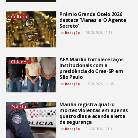
Prêmio Grande Otelo 2026
Cultura
destaca ‘Manas’ e ‘O Agente
Secreto’
por
Redação
06/08/2026 - 9:31
AEA Marília fortalece laços
Cidades
institucionais com a
presidência do Crea-SP em
São Paulo
por
Redação
03/08/2026 - 14:45
Marília registra quatro
Polícia
mortes violentas em apenas
quatro dias e acende alerta
de segurança
por
Redação
04/08/2026 - 11:11