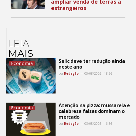
ampliar venda de terras a
estrangeiros
LEIA
MAIS
Selic deve ter redução ainda
Economia
neste ano
por
Redação
05/08/2026 - 18:36
Atenção na pizza: mussarela e
Economia
calabresa falsas dominam o
mercado
por
Redação
03/08/2026 - 16:36