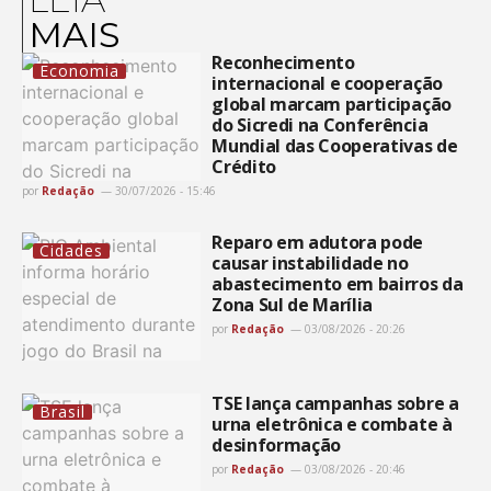
MAIS
Reconhecimento
Economia
internacional e cooperação
global marcam participação
do Sicredi na Conferência
Mundial das Cooperativas de
Crédito
por
Redação
30/07/2026 - 15:46
Reparo em adutora pode
Cidades
causar instabilidade no
abastecimento em bairros da
Zona Sul de Marília
por
Redação
03/08/2026 - 20:26
TSE lança campanhas sobre a
Brasil
urna eletrônica e combate à
desinformação
por
Redação
03/08/2026 - 20:46