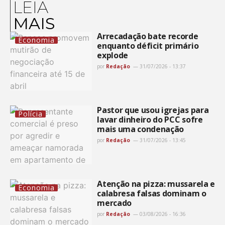
LEIA
MAIS
Arrecadação bate recorde
Economia
enquanto déficit primário
explode
por
Redação
31/07/2026 - 13:37
Pastor que usou igrejas para
Polícia
lavar dinheiro do PCC sofre
mais uma condenação
por
Redação
31/07/2026 - 13:45
Atenção na pizza: mussarela e
Economia
calabresa falsas dominam o
mercado
por
Redação
03/08/2026 - 16:36