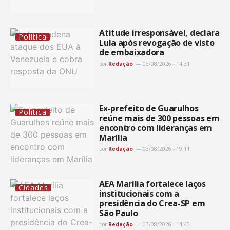
Atitude irresponsável, declara
Política
Lula após revogação de visto
de embaixadora
por
Redação
06/08/2026 - 14:31
Ex-prefeito de Guarulhos
Política
reúne mais de 300 pessoas em
encontro com lideranças em
Marília
por
Redação
03/08/2026 - 19:11
AEA Marília fortalece laços
Cidades
institucionais com a
presidência do Crea-SP em
São Paulo
por
Redação
03/08/2026 - 14:45