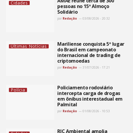
AMAE reúne cerca de 300
Cidades
pessoas no 15º Almoço
Solidário
por
Redação
03/08/2026 - 20:32
Mariliense conquista 5º lugar
Últimas Notícias
do Brasil em campeonato
internacional de trading de
criptomoedas
por
Redação
31/07/2026 - 17:21
Policiamento rodoviário
Polícia
intercepta carga de drogas
em ônibus interestadual em
Palmital
por
Redação
01/08/2026 - 10:53
RIC Ambiental amplia