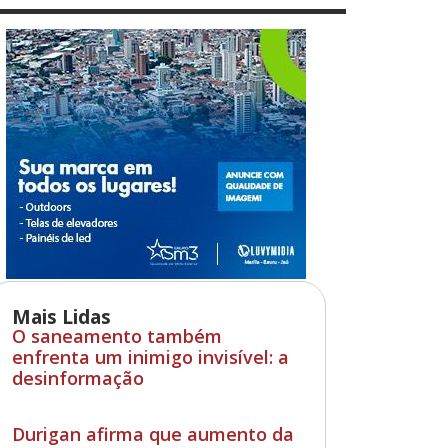
Mais Lidas
O saneamento também
enfrenta um inimigo invisível: a
desinformação
Durigan afirma que aumento da