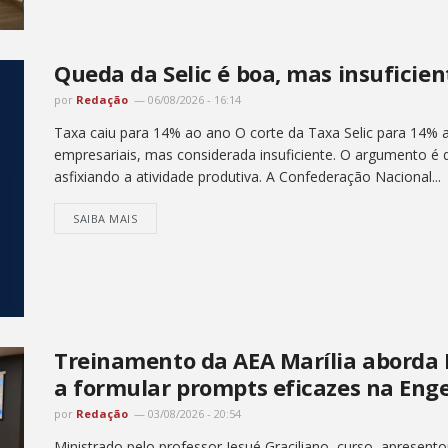
Queda da Selic é boa, mas insuficien
por
Redação
06/08/2026 - 16:14
Taxa caiu para 14% ao ano O corte da Taxa Selic para 14%
empresariais, mas considerada insuficiente. O argumento é q
asfixiando a atividade produtiva. A Confederação Nacional...
SAIBA MAIS
Treinamento da AEA Marília aborda In
a formular prompts eficazes na Eng
por
Redação
03/08/2026 - 20:54
Ministrado pelo professor Jesué Graciliano, curso apresento