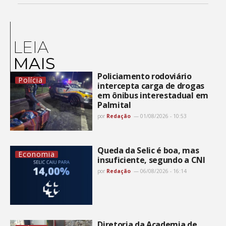
LEIA
MAIS
Policiamento rodoviário
Polícia
intercepta carga de drogas
em ônibus interestadual em
Palmital
por
Redação
01/08/2026 - 10:53
Queda da Selic é boa, mas
Economia
insuficiente, segundo a CNI
por
Redação
06/08/2026 - 16:14
Diretoria da Academia de