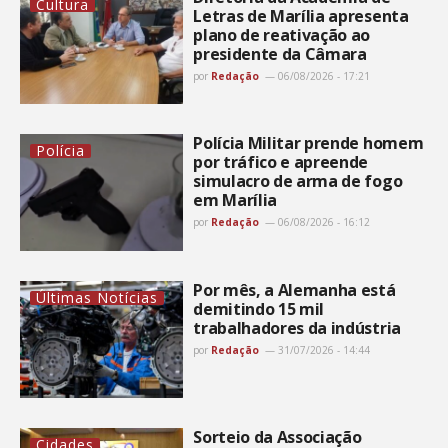
Cultura
Letras de Marília apresenta
plano de reativação ao
presidente da Câmara
por
Redação
06/08/2026 - 17:21
Polícia Militar prende homem
Polícia
por tráfico e apreende
simulacro de arma de fogo
em Marília
por
Redação
06/08/2026 - 16:12
Por mês, a Alemanha está
Últimas Notícias
demitindo 15 mil
trabalhadores da indústria
por
Redação
31/07/2026 - 14:44
Sorteio da Associação
Cidades