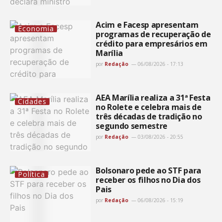
Acim e Facesp apresentam
Economia
programas de recuperação de
crédito para empresários em
Marília
por
Redação
06/08/2026 - 17:13
AEA Marília realiza a 31ª Festa
Cidades
no Rolete e celebra mais de
três décadas de tradição no
segundo semestre
por
Redação
03/08/2026 - 20:55
Bolsonaro pede ao STF para
Política
receber os filhos no Dia dos
Pais
por
Redação
06/08/2026 - 15:19