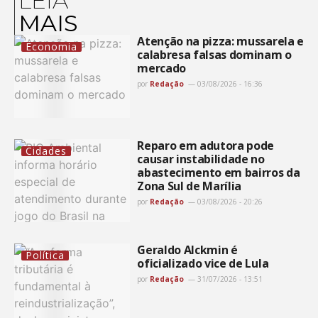
LEIA
MAIS
Atenção na pizza: mussarela e
Economia
calabresa falsas dominam o
mercado
por
Redação
03/08/2026 - 16:36
Reparo em adutora pode
Cidades
causar instabilidade no
abastecimento em bairros da
Zona Sul de Marília
por
Redação
03/08/2026 - 20:26
Geraldo Alckmin é
Política
oficializado vice de Lula
por
Redação
31/07/2026 - 13:51