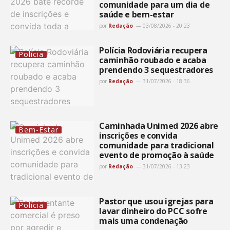
comunidade para um dia de
saúde e bem-estar
por
Redação
03/08/2026 - 20:23
Polícia Rodoviária recupera
Polícia
caminhão roubado e acaba
prendendo 3 sequestradores
por
Redação
31/07/2026 - 18:36
Caminhada Unimed 2026 abre
Bem-Estar
inscrições e convida
comunidade para tradicional
evento de promoção à saúde
por
Redação
31/07/2026 - 13:23
Pastor que usou igrejas para
Polícia
lavar dinheiro do PCC sofre
mais uma condenação