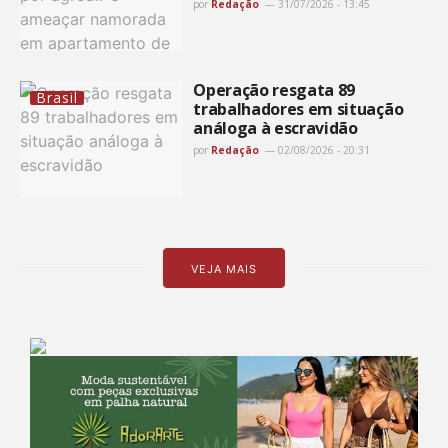
por
Redação
31/07/2026 - 13:45
Operação resgata 89
Brasil
trabalhadores em situação
análoga à escravidão
por
Redação
02/08/2026 - 20:31
VEJA MAIS