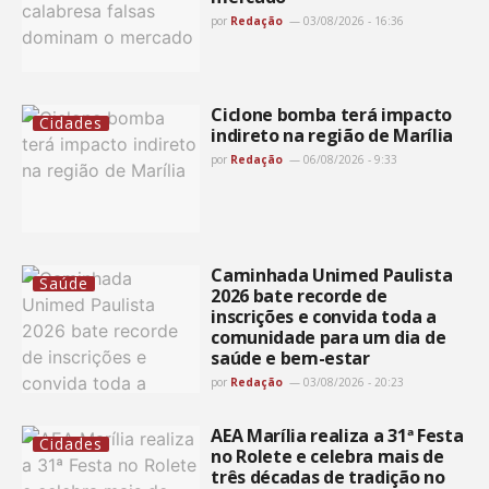
por
Redação
03/08/2026 - 16:36
Ciclone bomba terá impacto
Cidades
indireto na região de Marília
por
Redação
06/08/2026 - 9:33
Caminhada Unimed Paulista
Saúde
2026 bate recorde de
inscrições e convida toda a
comunidade para um dia de
saúde e bem-estar
por
Redação
03/08/2026 - 20:23
AEA Marília realiza a 31ª Festa
Cidades
no Rolete e celebra mais de
três décadas de tradição no