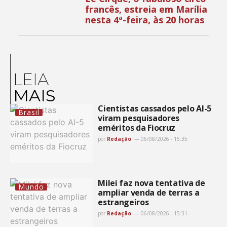
francês, estreia em Marília
nesta 4ª-feira, às 20 horas
LEIA
MAIS
Cientistas cassados pelo AI-5
Brasil
viram pesquisadores
eméritos da Fiocruz
por
Redação
06/08/2026 - 15:35
Milei faz nova tentativa de
Mundo
ampliar venda de terras a
estrangeiros
por
Redação
06/08/2026 - 15:31