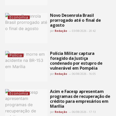
Novo Desenrola Brasil
Economia
prorrogado até o final de
agosto
por
Redação
03/08/2026 - 20:42
Polícia Militar captura
Polícia
foragido da Justiça
condenado por estupro de
vulnerável em Pompéia
por
Redação
06/08/2026 - 16:05
Acim e Facesp apresentam
Economia
programas de recuperação de
crédito para empresários em
Marília
por
Redação
06/08/2026 - 17:13