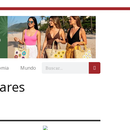
omia
Mundo
oares