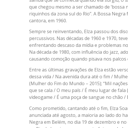
que chegou mesmo a ser chamado de ‘bossa neg
riquinhos da zona sul do Rio”. A Bossa Negra
cantora, em 1960.
Sempre se reinventando, Elza passou dos dis
percussivos. Nas décadas de 1960 e 1970, teve 
enfrentando descaso da mídia e problemas no
Na década de 1980, com influência do jazz, adot
causando comoção quando pisava nos palcos c
Entre as últimas gravações de Elza estão verso
dessa vida / Na avenida dura até o fim / Mulhe
(Mulher do Fim do Mundo – 2015); “Mil nações
que se cala / O meu país / É meu lugar de fala
videogame / É uma poça de sangue no chão / 
Como prometido, cantando até o fim, Elza S
anunciada até agosto, a maioria ao lado do 
Negra em Belém, no dia 19 de dezembro e no d