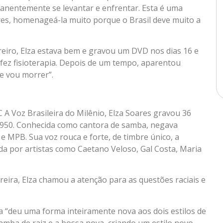
manentemente se levantar e enfrentar. Esta é uma
ares, homenageá-la muito porque o Brasil deve muito a
eiro, Elza estava bem e gravou um DVD nos dias 16 e
fez fisioterapia. Depois de um tempo, aparentou
ue vou morrer”.
C A Voz Brasileira do Milênio, Elza Soares gravou 36
e 1950. Conhecida como cantora de samba, negava
e MPB. Sua voz rouca e forte, de timbre único, a
ada por artistas como Caetano Veloso, Gal Costa, Maria
rreira, Elza chamou a atenção para as questões raciais e
a “deu uma forma inteiramente nova aos dois estilos de
amba de raiz e a bossa nova, criando um estilo novo