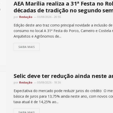
AEA Marília realiza a 31ª Festa no Ro
décadas de tradição no segundo sem
por
Redação
03/08/2026 - 20:55
Edição deste ano traz como principal novidade a inclusão de
consumo no local A 31ª Festa do Porco, Carneiro e Costela
Arquitetos e Agrônomos de...
SAIBA MAIS
Selic deve ter redução ainda neste 
por
Redação
05/08/2026 - 18:36
Expectativa do mercado pode reduzir juros do crédito O me
básica de juros para 13,75% ainda neste ano, com novos cor
taxa atual é de 14,25% ao...
SAIBA MAIS