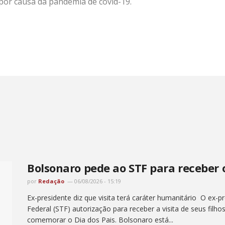
 por causa da pandemia de covid-19.
Bolsonaro pede ao STF para receber o
por
Redação
06/08/2026 - 15:19
Ex-presidente diz que visita terá caráter humanitário O ex-
Federal (STF) autorização para receber a visita de seus fil
comemorar o Dia dos Pais. Bolsonaro está...