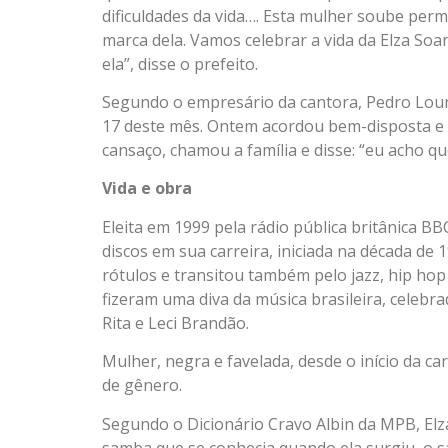
dificuldades da vida…. Esta mulher soube per
marca dela. Vamos celebrar a vida da Elza So
ela”, disse o prefeito.
Segundo o empresário da cantora, Pedro Lour
17 deste mês. Ontem acordou bem-disposta e 
cansaço, chamou a família e disse: “eu acho q
Vida e obra
Eleita em 1999 pela rádio pública britânica BB
discos em sua carreira, iniciada na década d
rótulos e transitou também pelo jazz, hip hop 
fizeram uma diva da música brasileira, celebr
Rita e Leci Brandão.
Mulher, negra e favelada, desde o início da ca
de gênero.
Segundo o Dicionário Cravo Albin da MPB, Elz
samba que se conhecia quando ela surgiu, o s