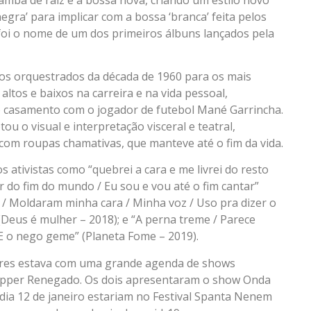
ra’ para implicar com a bossa ‘branca’ feita pelos
 foi o nome de um dos primeiros álbuns lançados pela
cos orquestrados da década de 1960 para os mais
altos e baixos na carreira e na vida pessoal,
 casamento com o jogador de futebol Mané Garrincha.
ou o visual e interpretação visceral e teatral,
om roupas chamativas, que manteve até o fim da vida.
s ativistas como “quebrei a cara e me livrei do resto
r do fim do mundo / Eu sou e vou até o fim cantar”
 / Moldaram minha cara / Minha voz / Uso pra dizer o
 (Deus é mulher – 2018); e “A perna treme / Parece
E o nego geme” (Planeta Fome – 2019).
oares estava com uma grande agenda de shows
happer Renegado. Os dois apresentaram o show Onda
ia 12 de janeiro estariam no Festival Spanta Nenem