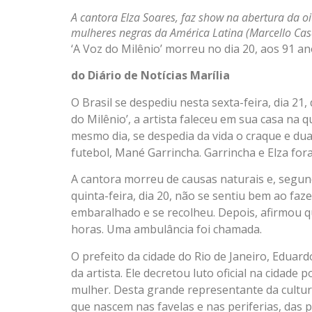
A cantora Elza Soares, faz show na abertura da oit
mulheres negras da América Latina (Marcello Casa
‘A Voz do Milênio’ morreu no dia 20, aos 91 a
do Diário de Notícias Marília
O Brasil se despediu nesta sexta-feira, dia 21
do Milênio’, a artista faleceu em sua casa na q
mesmo dia, se despedia da vida o craque e du
futebol, Mané Garrincha. Garrincha e Elza for
A cantora morreu de causas naturais e, segun
quinta-feira, dia 20, não se sentiu bem ao faze
embaralhado e se recolheu. Depois, afirmou 
horas. Uma ambulância foi chamada.
O prefeito da cidade do Rio de Janeiro, Eduar
da artista. Ele decretou luto oficial na cidade 
mulher. Desta grande representante da cultura
que nascem nas favelas e nas periferias, das