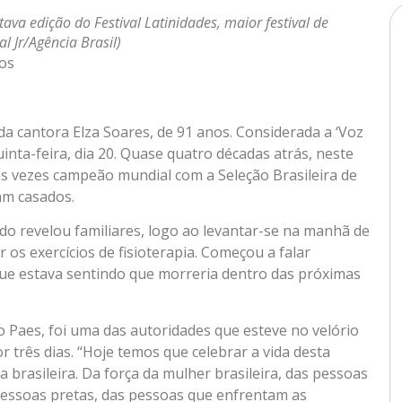
ava edição do Festival Latinidades, maior festival de
l Jr/Agência Brasil)
nos
, da cantora Elza Soares, de 91 anos. Considerada a ‘Voz
uinta-feira, dia 20. Quase quatro décadas atrás, neste
as vezes campeão mundial com a Seleção Brasileira de
am casados.
do revelou familiares, logo ao levantar-se na manhã de
r os exercícios de fisioterapia. Começou a falar
que estava sentindo que morreria dentro das próximas
do Paes, foi uma das autoridades que esteve no velório
por três dias. “Hoje temos que celebrar a vida desta
 brasileira. Da força da mulher brasileira, das pessoas
 pessoas pretas, das pessoas que enfrentam as