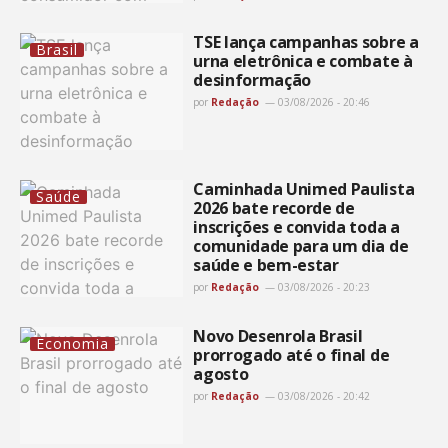
TSE lança campanhas sobre a
Brasil
urna eletrônica e combate à
desinformação
por
Redação
03/08/2026 - 20:46
Caminhada Unimed Paulista
Saúde
2026 bate recorde de
inscrições e convida toda a
comunidade para um dia de
saúde e bem-estar
por
Redação
03/08/2026 - 20:23
Novo Desenrola Brasil
Economia
prorrogado até o final de
agosto
por
Redação
03/08/2026 - 20:42