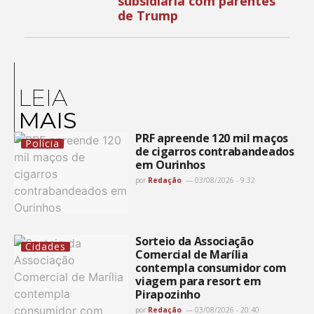
subsidiária com parentes
de Trump
LEIA
MAIS
PRF apreende 120 mil maços
Polícia
de cigarros contrabandeados
em Ourinhos
por
Redação
03/08/2026 - 9:32
Sorteio da Associação
Cidades
Comercial de Marília
contempla consumidor com
viagem para resort em
Pirapozinho
por
Redação
03/08/2026 - 20:40