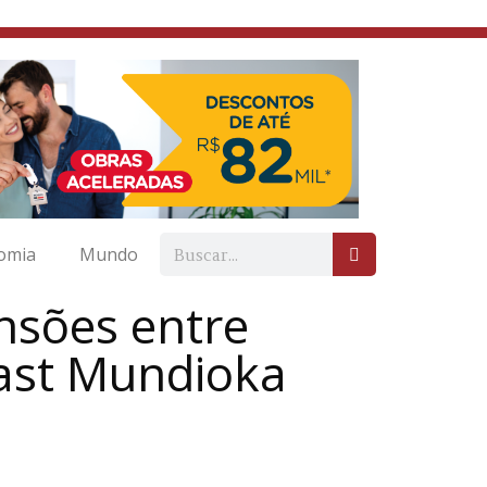
omia
Mundo
nsões entre
cast Mundioka