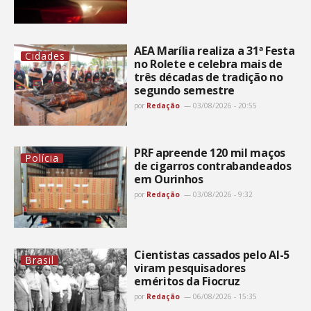
AEA Marília realiza a 31ª Festa
Cidades
no Rolete e celebra mais de
três décadas de tradição no
segundo semestre
por
Redação
03/08/2026 - 20:55
PRF apreende 120 mil maços
Polícia
de cigarros contrabandeados
em Ourinhos
por
Redação
03/08/2026 - 9:32
Cientistas cassados pelo AI-5
Brasil
viram pesquisadores
eméritos da Fiocruz
por
Redação
06/08/2026 - 15:35