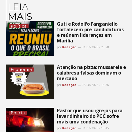
LEIA
MAIS
Guti e Rodolfo Fanganiello
Política
fortalecem pré-candidaturas
e reúnem lideranças em
Marília
por
Redação
31/07/2026 - 20:28
Atenção na pizza: mussarela e
Economia
calabresa falsas dominam o
mercado
por
Redação
03/08/2026 - 16:36
Pastor que usou igrejas para
Polícia
lavar dinheiro do PCC sofre
mais uma condenação
por
Redação
31/07/2026 - 13:45