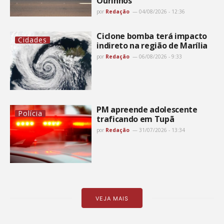
Ourinhos
por
Redação
04/08/2026 - 12:36
Ciclone bomba terá impacto
Cidades
indireto na região de Marília
por
Redação
06/08/2026 - 9:33
PM apreende adolescente
Polícia
traficando em Tupã
por
Redação
31/07/2026 - 13:34
VEJA MAIS