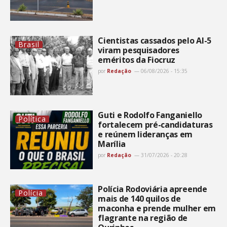
Cientistas cassados pelo AI-5
Brasil
viram pesquisadores
eméritos da Fiocruz
por
Redação
06/08/2026 - 15:35
Guti e Rodolfo Fanganiello
Política
fortalecem pré-candidaturas
e reúnem lideranças em
Marília
por
Redação
31/07/2026 - 20:28
Polícia Rodoviária apreende
Polícia
mais de 140 quilos de
maconha e prende mulher em
flagrante na região de