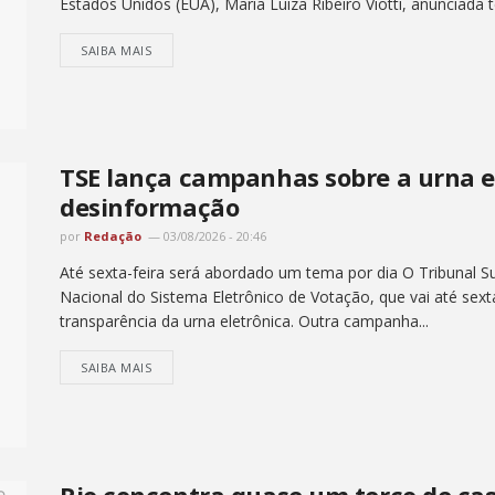
Estados Unidos (EUA), Maria Luiza Ribeiro Viotti, anunciada ter
SAIBA MAIS
TSE lança campanhas sobre a urna e
desinformação
por
Redação
03/08/2026 - 20:46
Até sexta-feira será abordado um tema por dia O Tribunal Su
Nacional do Sistema Eletrônico de Votação, que vai até sex
transparência da urna eletrônica. Outra campanha...
SAIBA MAIS
Rio concentra quase um terço de caso