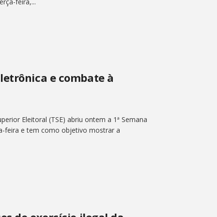
ça-feira,...
letrônica e combate à
perior Eleitoral (TSE) abriu ontem a 1ª Semana
ta-feira e tem como objetivo mostrar a
s de exercício ilegal da