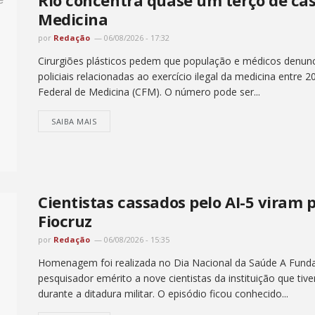
Medicina
por
Redação
06/08/2026 - 17:32
Cirurgiões plásticos pedem que população e médicos denunc
policiais relacionadas ao exercício ilegal da medicina entr
Federal de Medicina (CFM). O número pode ser...
SAIBA MAIS
Cientistas cassados pelo AI-5 viram
Fiocruz
por
Redação
06/08/2026 - 15:35
Homenagem foi realizada no Dia Nacional da Saúde A Funda
pesquisador emérito a nove cientistas da instituição que tiv
durante a ditadura militar. O episódio ficou conhecido...