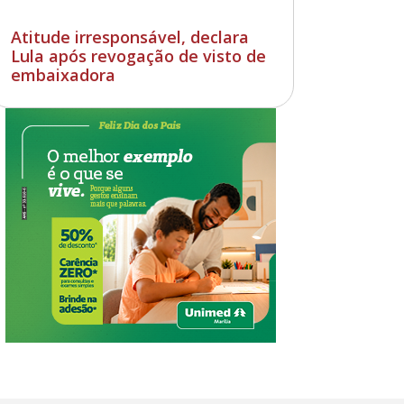
Atitude irresponsável, declara
Lula após revogação de visto de
embaixadora