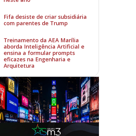
Fifa desiste de criar subsidiária
com parentes de Trump
Treinamento da AEA Marília
aborda Inteligência Artificial e
ensina a formular prompts
eficazes na Engenharia e
Arquitetura