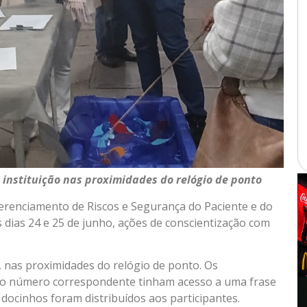
 instituição nas proximidades do relógio de ponto
Gerenciamento de Riscos e Segurança do Paciente e do
 dias 24 e 25 de junho, ações de conscientização com
 nas proximidades do relógio de ponto. Os
r do número correspondente tinham acesso a uma frase
docinhos foram distribuídos aos participantes.