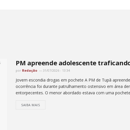
PM apreende adolescente traficand
por
Redação
31/07/2026 - 13:34
Jovem escondia drogas em pochete A PM de Tupã apreendeu 
ocorrência foi durante patrulhamento ostensivo em área d
entorpecentes. O menor abordado estava com uma pochete.
SAIBA MAIS