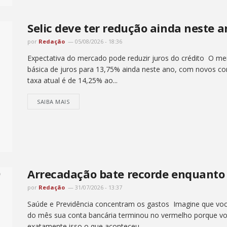
Selic deve ter redução ainda neste 
por
Redação
05/08/2026 - 18:36
Expectativa do mercado pode reduzir juros do crédito O me
básica de juros para 13,75% ainda neste ano, com novos cor
taxa atual é de 14,25% ao...
SAIBA MAIS
Arrecadação bate recorde enquanto 
por
Redação
31/07/2026 - 13:37
Saúde e Previdência concentram os gastos Imagine que vo
do mês sua conta bancária terminou no vermelho porque vo
exatamente isso o que aconteceu...