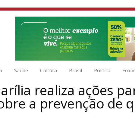
ia
Saúde
Cultura
Brasil
Política
Econ
rília realiza ações pa
obre a prevenção de 