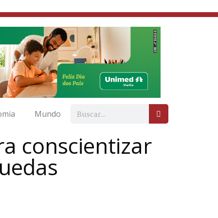
omia
Mundo
ra conscientizar
quedas