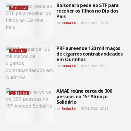
Bolsonaro pede ao STF para
Política
receber os filhos no Dia dos
Pais
por
Redação
06/08/2026 - 15:19
PRF apreende 120 mil maços
Polícia
de cigarros contrabandeados
em Ourinhos
por
Redação
03/08/2026 - 9:32
AMAE reúne cerca de 300
Cidades
pessoas no 15º Almoço
Solidário
por
Redação
03/08/2026 - 20:32