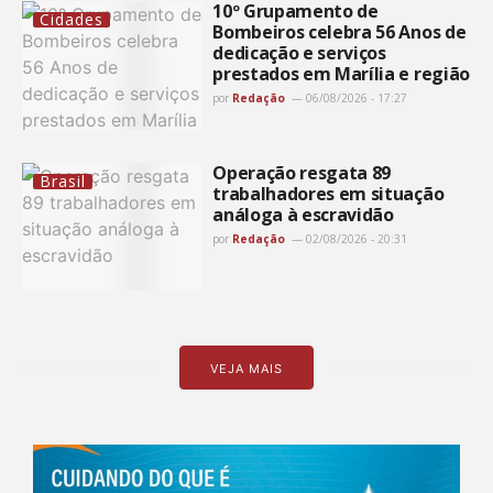
10º Grupamento de
Cidades
Bombeiros celebra 56 Anos de
dedicação e serviços
prestados em Marília e região
por
Redação
06/08/2026 - 17:27
Operação resgata 89
Brasil
trabalhadores em situação
análoga à escravidão
por
Redação
02/08/2026 - 20:31
VEJA MAIS