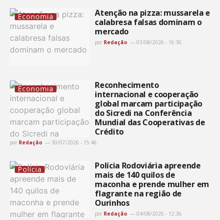
Atenção na pizza: mussarela e
Economia
calabresa falsas dominam o
mercado
por
Redação
03/08/2026 - 16:36
Reconhecimento
Economia
internacional e cooperação
global marcam participação
do Sicredi na Conferência
Mundial das Cooperativas de
Crédito
por
Redação
30/07/2026 - 15:46
Polícia Rodoviária apreende
Polícia
mais de 140 quilos de
maconha e prende mulher em
flagrante na região de
Ourinhos
por
Redação
04/08/2026 - 12:36