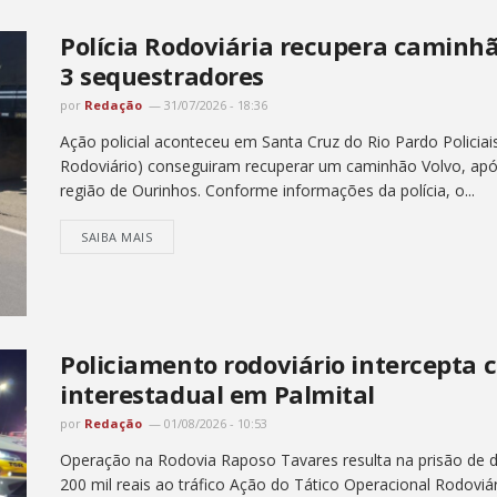
Polícia Rodoviária recupera caminh
3 sequestradores
por
Redação
31/07/2026 - 18:36
Ação policial aconteceu em Santa Cruz do Rio Pardo Policiai
Rodoviário) conseguiram recuperar um caminhão Volvo, ap
região de Ourinhos. Conforme informações da polícia, o...
SAIBA MAIS
Policiamento rodoviário intercepta 
interestadual em Palmital
por
Redação
01/08/2026 - 10:53
Operação na Rodovia Raposo Tavares resulta na prisão de do
200 mil reais ao tráfico Ação do Tático Operacional Rodoviá