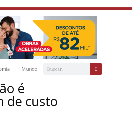
omia
Mundo
ão é
m de custo