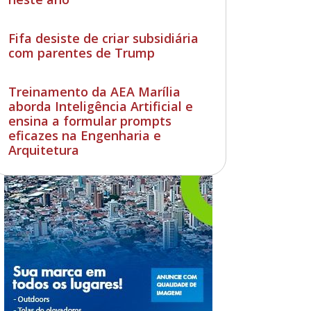
Fifa desiste de criar subsidiária
com parentes de Trump
Treinamento da AEA Marília
aborda Inteligência Artificial e
ensina a formular prompts
eficazes na Engenharia e
Arquitetura