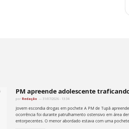
PM apreende adolescente traficand
por
Redação
31/07/2026 - 13:34
Jovem escondia drogas em pochete A PM de Tupã apreendeu 
ocorrência foi durante patrulhamento ostensivo em área d
entorpecentes. O menor abordado estava com uma pochete.