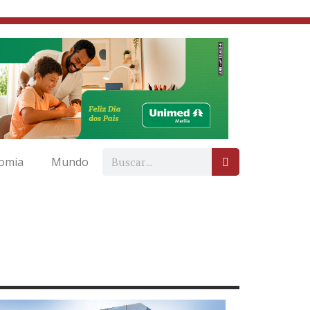
omia
Mundo