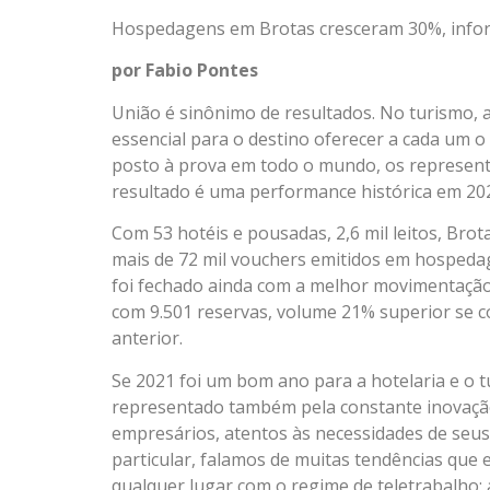
Hospedagens em Brotas cresceram 30%, infor
por Fabio Pontes
União é sinônimo de resultados. No turismo, a
essencial para o destino oferecer a cada um o 
posto à prova em todo o mundo, os represen
resultado é uma performance histórica em 202
Com 53 hotéis e pousadas, 2,6 mil leitos, Brot
mais de 72 mil vouchers emitidos em hospeda
foi fechado ainda com a melhor movimentação 
com 9.501 reservas, volume 21% superior se c
anterior.
Se 2021 foi um bom ano para a hotelaria e o t
representado também pela constante inovaç
empresários, atentos às necessidades de seu
particular, falamos de muitas tendências que 
qualquer lugar com o regime de teletrabalho;