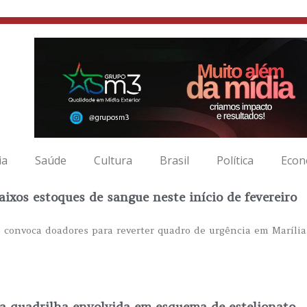
ia
Saúde
Cultura
Brasil
Política
Econ
aixos estoques de sangue neste início de fevereiro
 convoca doadores para reverter quadro de urgência em Maríli
a quadrilha envolvida em esquema de estelionato