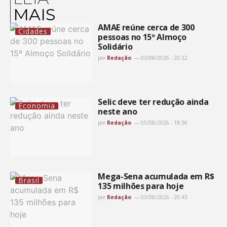
MAIS
AMAE reúne cerca de 300
Cidades
pessoas no 15º Almoço
Solidário
por
Redação
03/08/2026 - 20:32
Selic deve ter redução ainda
Economia
neste ano
por
Redação
05/08/2026 - 18:36
Mega-Sena acumulada em R$
Brasil
135 milhões para hoje
por
Redação
03/08/2026 - 20:43