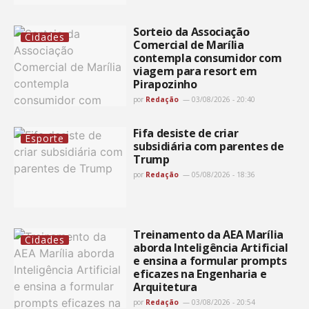
Sorteio da Associação
Cidades
Comercial de Marília
contempla consumidor com
viagem para resort em
Pirapozinho
por
Redação
03/08/2026 - 20:40
Fifa desiste de criar
Esporte
subsidiária com parentes de
Trump
por
Redação
05/08/2026 - 18:36
Treinamento da AEA Marília
Cidades
aborda Inteligência Artificial
e ensina a formular prompts
eficazes na Engenharia e
Arquitetura
por
Redação
03/08/2026 - 20:54